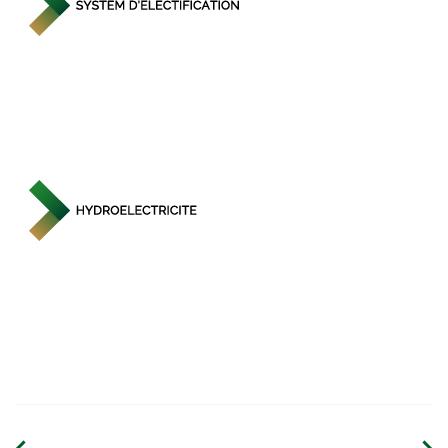
Highoooo
Bridoo
Tab