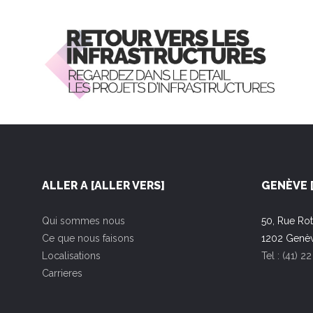
ALLER A [ALLER VERS]
GENÈVE 
Qui sommes nous
50, Rue Rot
Ce que nous faisons
1202 Genèv
Localisations
Tel : (41) 
Carrieres